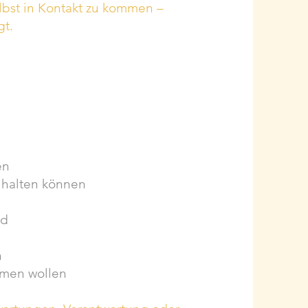
selbst in Kontakt zu kommen –
gt.
en
t halten können
nd
n
ommen wollen