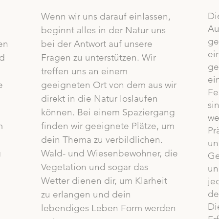
Di
Wenn wir uns darauf einlassen,
Au
beginnt alles in der Natur uns
ge
en
bei der Antwort auf unsere
ei
nd
Fragen zu unterstützen. Wir
ge
treffen uns an einem
ei
e
geeigneten Ort von dem aus wir
Fe
direkt in die Natur loslaufen
si
können. Bei einem Spaziergang
we
m
finden wir geeignete Plätze, um
Pr
dein Thema zu verbildlichen.
un
g
Wald- und Wiesenbewohner, die
Ge
Vegetation und sogar das
un
Wetter dienen dir, um Klarheit
je
de
zu erlangen und dein
Di
lebendiges Leben Form werden