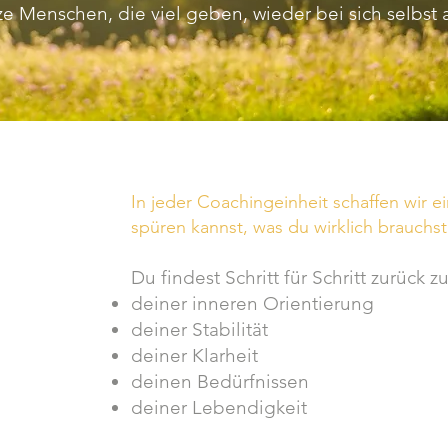
tze Menschen, die viel geben, wieder bei sich selbs
In jeder Coachingeinheit schaffen wir e
spüren kannst, was du wirklich brauchs
Du findest Schritt für Schritt zurück zu
deiner inneren Orientierung
deiner Stabilität
deiner Klarheit
deinen Bedürfnissen
deiner Lebendigkeit