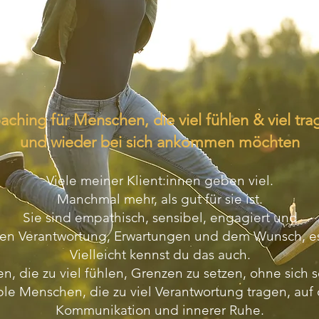
aching für Menschen, die viel fühlen & viel tra
und wieder bei sich ankommen möchten
Viele meiner Klient:innen geben viel.
Manchmal mehr, als gut für sie ist.
Sie sind empathisch, sensibel, engagiert und
schen Verantwortung, Erwartungen und dem Wunsch, es
Vielleicht kennst du das auch.
n, die zu viel fühlen, Grenzen zu setzen, ohne sich s
ible Menschen, die zu viel Verantwortung tragen, au
Kommunikation und innerer Ruhe.