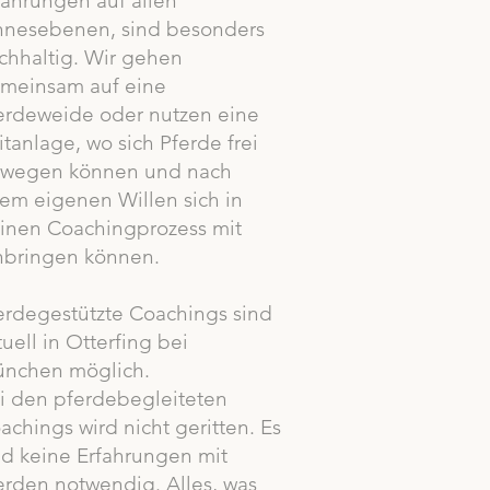
fahrungen auf allen
nnesebenen, sind besonders
chhaltig. Wir gehen
meinsam auf eine
erdeweide oder nutzen eine
itanlage, wo sich Pferde frei
wegen können und nach
rem eigenen Willen sich in
inen Coachingprozess mit
nbringen können.
erdegestützte Coachings sind
tuell in Otterfing bei
nchen möglich.
i den pferdebegleiteten
achings wird nicht geritten. Es
nd keine Erfahrungen mit
erden notwendig. Alles, was