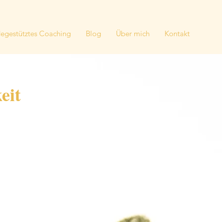
degestütztes Coaching
Blog
Über mich
Kontakt
eit