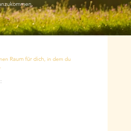
t anzukommen.
Raum für dich
inen
, in dem du
t.
: