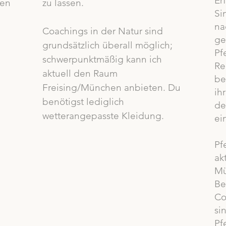
Er
hen
zu lassen.
Si
na
Coachings in der Natur sind
ge
grundsätzlich überall möglich;
Pf
schwerpunktmäßig kann ich
Re
aktuell den Raum
be
Freising/München anbieten. Du
ih
benötigst lediglich
de
wetterangepasste Kleidung.
ei
Pf
ak
Mü
Be
Co
si
Pf